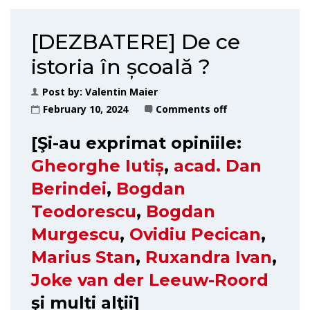
[DEZBATERE] De ce
istoria în școală ?
Post by:
Valentin Maier
February 10, 2024
Comments off
[Şi-au exprimat opiniile:
Gheorghe Iutiș
,
acad. Dan
Berindei
,
Bogdan
Teodorescu
,
Bogdan
Murgescu
,
Ovidiu Pecican
,
Marius Stan
,
Ruxandra Ivan
,
Joke van der Leeuw-Roord
şi mulți alţii]