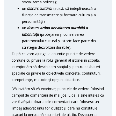
socializarea politică);
un
discurs cultural
(adică, să îndeplinească o
funcţie de transmitere şi formare culturală a
personalităţii);
un
discurs vizând dezvoltarea durabilă a
umanităţii
(protejarea şi conservarea
patrimoniului cultural şi istoric face parte din
strategia dezvoltării durabile);
După ce vom ajunge la anumite puncte de vedere
comune cu privire la rolul general al istoriei în școală,
intenționăm să deschidem spațiul și pentru dezbateri
speciale cu privire la obiectivele concrete, conținuturi,
competențe, metode și opțiuni didactice.
[Vă invităm să vă exprimați punctele de vedere folosind
câmpul de comentarii de mai jos. E de la sine înțeles că
vor fi afișate doar acele comentarii care folosesc un
limbaj adecvat unui for civilizat și care nu constituie
atacuri la persoană sau injurii de alt tip. Dezbaterea