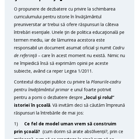
O propunere de dezbatere cu privire la schimbarea
curriculumului pentru istorie în învăţământul
preuniversitar ar trebui să ofere răspunsuri la câteva
întrebări esenţiale. Unele ţin de politica educaţională pe
termen mediu, iar de lămurirea acestora este
responsabil un document asumat oficial şi numit
Cadru
de referinţă –
care în acest moment nu există
.
Nimic nu
ne împiedică însă să exprimăm opinii pe aceste
subiecte, având ca reper Legea 1/2011.
Contextul discuţiei publice cu privire la
Planurile-cadru
pentru învăţământul primar
e unul foarte potrivit
pentru a porni o dezbatere despre
„locul şi rolul”
istoriei în şcoală
. Vă invităm deci să căutăm împreună
răspunsuri la întrebările de mai jos:
1)
Ce fel de model uman vrem să construim
prin şcoală?
(cum dorim să arate abs0lvenții?, prin ce