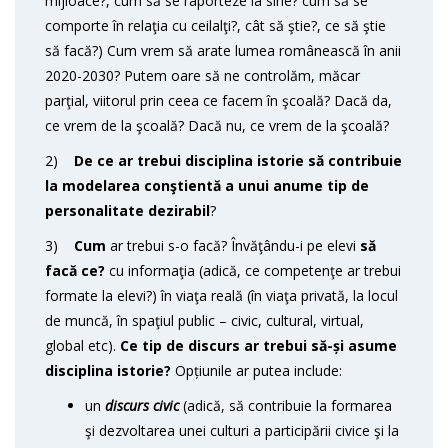
mijloace?, cum să se raporteze la sine? cum să se
comporte în relaţia cu ceilalţi?, cât să ştie?, ce să ştie
să facă?) Cum vrem să arate lumea românească în anii
2020-2030? Putem oare să ne controlăm, măcar
parţial, viitorul prin ceea ce facem în şcoală? Dacă da,
ce vrem de la şcoală? Dacă nu, ce vrem de la şcoală?
2)
De ce ar trebui disciplina istorie să contribuie
la
modelarea conştientă a unui anume tip de
personalitate dezirabil
?
3)
Cum
ar trebui s-o facă? Învăţându-i pe elevi
să
facă ce?
cu informaţia (adică, ce competenţe ar trebui
formate la elevi?) în viaţa reală (în viaţa privată, la locul
de muncă, în spaţiul public – civic, cultural, virtual,
global etc).
Ce tip de discurs ar trebui să-și asume
disciplina istorie?
Opțiunile ar putea include:
un
discurs civic
(adică, să contribuie la formarea
şi dezvoltarea unei culturi a participării civice şi la