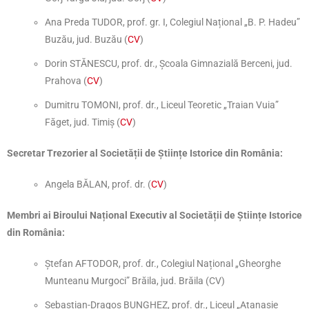
Ana Preda TUDOR, prof. gr. I, Colegiul Național „B. P. Hadeu”
Buzău, jud. Buzău (
CV
)
Dorin STĂNESCU, prof. dr., Școala Gimnazială Berceni, jud.
Prahova (
CV
)
Dumitru TOMONI, prof. dr., Liceul Teoretic „Traian Vuia”
Făget, jud. Timiș (
CV
)
Secretar Trezorier al Societății de Științe Istorice din România:
Angela BĂLAN, prof. dr. (
CV
)
Membri ai Biroului Național Executiv al Societății de Științe Istorice
din România:
Ștefan AFTODOR, prof. dr., Colegiul Național „Gheorghe
Munteanu Murgoci” Brăila, jud. Brăila (CV)
Sebastian-Dragoș BUNGHEZ, prof. dr., Liceul „Atanasie