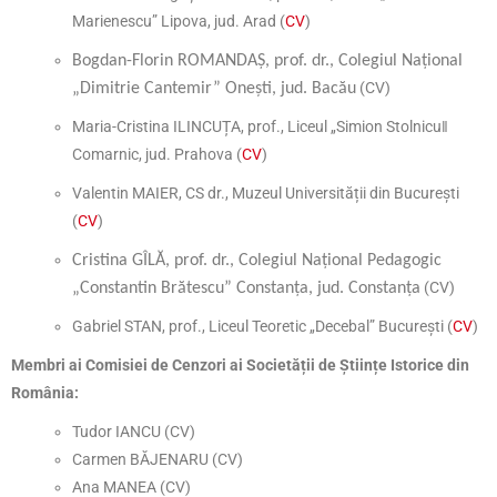
Marienescu” Lipova, jud. Arad (
CV
)
Bogdan-Florin ROMANDAȘ, prof. dr., Colegiul Național
(CV)
„Dimitrie Cantemir” Onești, jud. Bacău
Maria-Cristina ILINCUȚA, prof., Liceul „Simion Stolnicu‖
Comarnic, jud. Prahova (
CV
)
Valentin MAIER, CS dr., Muzeul Universității din București
(
CV
)
Cristina GÎLĂ, prof. dr., Colegiul Național Pedagogic
(CV)
„Constantin Brătescu” Constanța, jud. Constanța
Gabriel STAN, prof., Liceul Teoretic „Decebal” București (
CV
)
Membri ai Comisiei de Cenzori ai Societății de Științe Istorice din
România:
Tudor IANCU (CV)
Carmen BĂJENARU (CV)
Ana MANEA (CV)