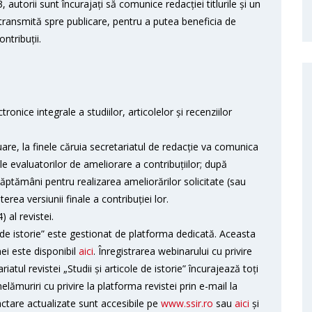
autorii sunt încurajați să comunice redacției titlurile și un
 transmită spre publicare, pentru a putea beneficia de
ntribuții.
ctronice integrale a studiilor, articolelor și recenziilor
are, la finele căruia secretariatul de redacție va comunica
rile evaluatorilor de ameliorare a contribuțiilor; după
ptămâni pentru realizarea ameliorărilor solicitate (sau
rea versiunii finale a contribuției lor.
 al revistei.
le de istorie” este gestionat de platforma dedicată. Aceasta
mei este disponibil
aici
. Înregistrarea webinarului cu privire
ariatul revistei „Studii și articole de istorie” încurajează toți
elămuriri cu privire la platforma revistei prin e-mail la
actare actualizate sunt accesibile pe
www.ssir.ro
sau
aici
și