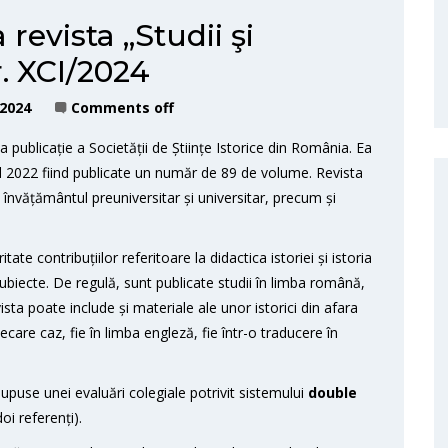
revista „Studii şi
r. XCI/2024
 2024
Comments off
ala publicație a Societății de Științe Istorice din România. Ea
ul 2022 fiind publicate un număr de 89 de volume. Revista
n învățământul preuniversitar și universitar, precum și
tate contribuțiilor referitoare la didactica istoriei și istoria
e subiecte. De regulă, sunt publicate studii în limba română,
sta poate include și materiale ale unor istorici din afara
iecare caz, fie în limba engleză, fie într-o traducere în
supuse unei evaluări colegiale potrivit sistemului
double
i referenți).