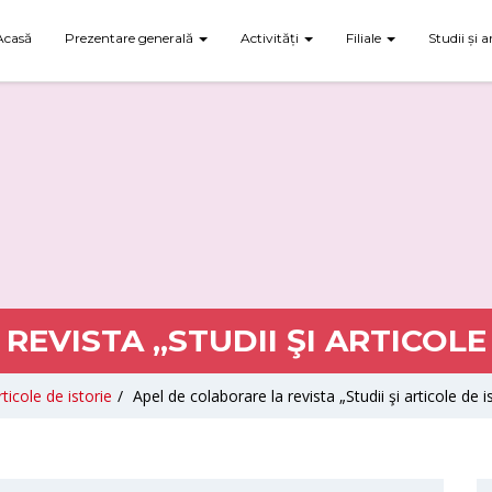
Acasă
Prezentare generală
Activități
Filiale
Studii și a
EVISTA „STUDII ŞI ARTICOLE D
rticole de istorie
/
Apel de colaborare la revista „Studii şi articole de i