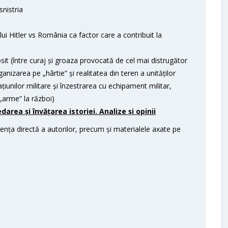
snistria
lui Hitler vs România ca factor care a contribuit la
sit (între curaj și groaza provocată de cel mai distrugător
anizarea pe „hârtie” și realitatea din teren a unităților
unilor militare și înzestrarea cu echipament militar,
 „arme” la război)
rea și învățarea istoriei. Analize și opinii
iența directă a autorilor, precum și materialele axate pe