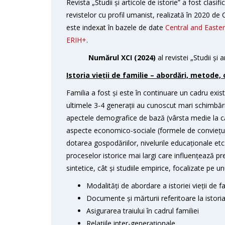
Revista „Studii și articole de istorie” a fost clasi
revistelor cu profil umanist, realizată în 2020 de Co
este indexat în bazele de date
Central and Easte
ERIH+
.
Numărul XCI (2024)
al revistei „Studii și
Istoria vieții de familie – abordări, metode,
Familia a fost și este în continuare un cadru exist
ultimele 3-4 generații au cunoscut mari schimbări 
apectele demografice de bază (vârsta medie la căs
aspecte economico-sociale (formele de conviețuir
dotarea gospodăriilor, nivelurile educaționale etc
proceselor istorice mai largi care influențează pre
sintetice, cât și studiile empirice, focalizate pe
Modalități de abordare a istoriei vieții de f
Documente și mărturii referitoare la istoria
Asigurarea traiului în cadrul familiei
Relațiile inter-generaționale