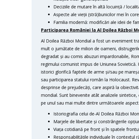
Deciziile de mutare în altă locuință / localit
Aspecte ale vieții (stră)bunicilor mei în cor
Familia modernă: modificări ale ideii de fam
Participarea României la Al Doilea Război Mon
Al Doilea Război Mondial a fost un eveniment tra
mult o jumătate de milion de oameni, distrugerile m
degradat și au comis abuzuri impardonabile, Român
regimului comunist impus de Uniunea Sovietică. I
istorici glorifică faptele de arme și/sau pe mareș
sau participarea statului român la Holocaust. Revis
desprinse de prejudecăți, care aspiră la obiectiv
mondial. Sunt binevenite atât analizele sintetice, 
pe unul sau mai multe dintre următoarele aspect
Istoriografia celui de-Al Doilea Război Mond
Marjele de libertate și constrângerile opți
Viața cotidiană pe front și în spatele frontu
Responsabilitățile individuale în contextul r