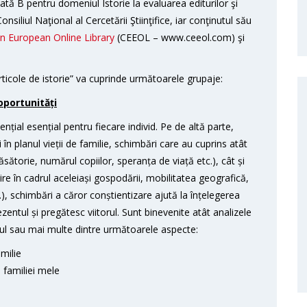
ficată B pentru domeniul Istorie la evaluarea editurilor şi
nsiliul Naţional al Cercetării Ştiinţifice, iar conţinutul său
rn European Online Library
(CEEOL – www.ceeol.com) şi
 articole de istorie” va cuprinde următoarele grupaje:
 oportunități
ențial esențial pentru fiecare individ. Pe de altă parte,
în planul vieții de familie, schimbări care au cuprins atât
ătorie, numărul copiilor, speranța de viață etc.), cât și
e în cadrul aceleiași gospodării, mobilitatea geografică,
.), schimbări a căror conștientizare ajută la înțelegerea
zentul și pregătesc viitorul. Sunt binevenite atât analizele
 unul sau mai multe dintre următoarele aspecte:
amilie
 familiei mele