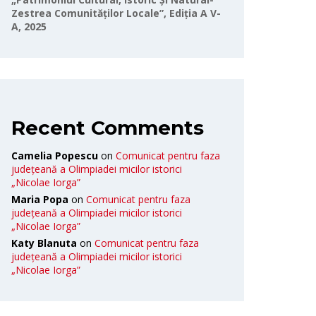
Zestrea Comunităților Locale”, Ediția A V-
A, 2025
Recent Comments
Camelia Popescu
on
Comunicat pentru faza
județeană a Olimpiadei micilor istorici
„Nicolae Iorga”
Maria Popa
on
Comunicat pentru faza
județeană a Olimpiadei micilor istorici
„Nicolae Iorga”
Katy Blanuta
on
Comunicat pentru faza
județeană a Olimpiadei micilor istorici
„Nicolae Iorga”