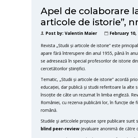
Apel de colaborare la 
articole de istorie”, n
Post by:
Valentin Maier
February 10,
Revista „Studii și articole de istorie” este princip
apare fără întrerupere din anul 1955, până în an
se adresează în special profesorilor de istorie di
cercetătorilor științifici.
Tematic, „Studii și articole de istorie” acordă priori
educației, dar publică și studii referitoare la alt
însoțite de câte un rezumat în limba engleză. Revi
României, cu rezerva publicării lor, în funcție de f
română.
Studiile şi articolele propuse spre publicare sunt 
blind peer-review
(evaluare anonimă de către do