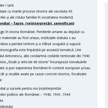
ate / țară
elație cu marile procese istorice ale secolului XX
ilie și ale rolului familiei în societatea modernă
dial – fapte, (re)interpretări, semnificații
gic în istoria României. Pierderile umane au depășit cu
ateriale au fost uriașe, instituțiile statului s-au
ia a pierdut teritorii și a sfârșit ocupată și supusă
storiografia este împărțită pe această tematică. Unii
alul Antonescu, alții condamnă cedările teritoriale din 1940
ta „Studii și articole de istorie” încurajează reevaluările
itate și pun experiența României în context european și/sau
cât și studiile axate pe cazuri concret-istorice, focalizate
e:
ial și sursele pentru noi (re)interpretări
unilor politice ale României – 1940, 1941, 1944
lui
ăzboiului