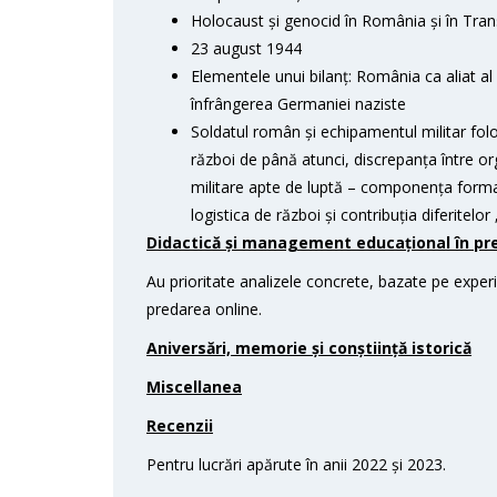
Holocaust și genocid în România și în Tran
23 august 1944
Elementele unui bilanț: România ca aliat al 
înfrângerea Germaniei naziste
Soldatul român și echipamentul militar folo
război de până atunci, discrepanța între org
militare apte de luptă – componența formați
logistica de război și contribuția diferitelor
Didactică și management educațional în preda
Au prioritate analizele concrete, bazate pe exper
predarea online.
Aniversări, memorie și conștiință istorică
Miscellanea
Recenzii
Pentru lucrări apărute în anii 2022 și 2023.