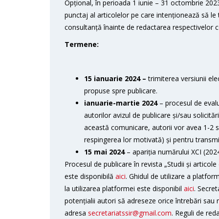
Opțional, în perioada 1 iunie – 31 octombrie 2023, 
punctaj al articolelor pe care intenționează să le
consultanță înainte de redactarea respectivelor co
Termene:
15 ianuarie 2024 –
trimiterea versiunii ele
propuse spre publicare.
ianuarie-martie 2024
– procesul de evalu
autorilor avizul de publicare și/sau solicită
această comunicare, autorii vor avea 1-2 să
respingerea lor motivată) și pentru transmite
15 mai 2024
– apariția numărului XCI (2024)
Procesul de publicare în revista „Studii și artico
este disponibilă
aici
. Ghidul de utilizare a platfor
la utilizarea platformei este disponibil
aici
. Secret
potențialii autori să adreseze orice întrebări sau n
adresa
secretariatssir@gmail.com
. Reguli de red