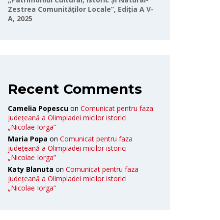
Zestrea Comunităților Locale”, Ediția A V-
A, 2025
Recent Comments
Camelia Popescu
on
Comunicat pentru faza
județeană a Olimpiadei micilor istorici
„Nicolae Iorga”
Maria Popa
on
Comunicat pentru faza
județeană a Olimpiadei micilor istorici
„Nicolae Iorga”
Katy Blanuta
on
Comunicat pentru faza
județeană a Olimpiadei micilor istorici
„Nicolae Iorga”