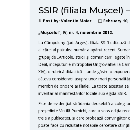
SSIR (filiala Mușcel) 
Post by:
Valentin Maier
February 10,
„Mușcelul”, IV, nr. 4, noiembrie 2012.
La Câmpulung (jud. Argeș), filiala SSIR editează 
al cărei al patrulea număr a apărut recent. Suma
grupaj de „Articole, studii și comunicări” legate în
Deal, începuturile mitropoliei Ungrovlahiei la Câmp
XIV), o rubrică didactică – unde găsim o expune
câteva considerații asupra unor mari personalități
membri de onoare ai filialei.
La toate acestea se a
inventar al manifestărilor locale sub egida SSIR.
Este de evidențiat strădania deosebită a colegilor
președinte Vintilă Purnichi, care a scos ediția re
treia a publicației, și care probează convingător 
poate face cu rezultate notabile cercetare științifi