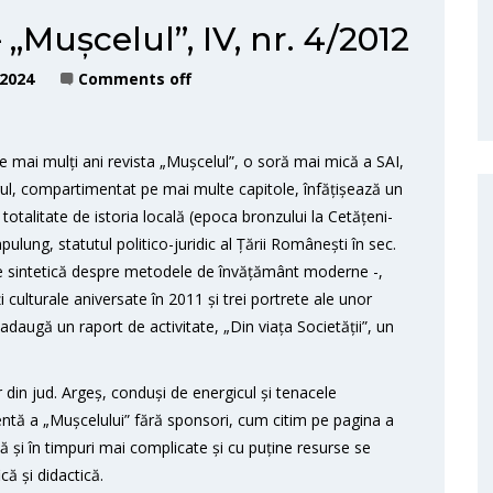
– „Mușcelul”, IV, nr. 4/2012
 2024
Comments off
de mai mulți ani revista „Mușcelul”, o soră mai mică a SAI,
rul, compartimentat pe mai multe capitole, înfățișează un
 totalitate de istoria locală (epoca bronzului la Cetățeni-
ulung, statutul politico-juridic al Țării Românești în sec.
re sintetică despre metodele de învățământ moderne -,
 culturale aniversate în 2011 și trei portrete ale unor
daugă un raport de activitate, „Din viața Societății”, un
 din jud. Argeș, conduși de energicul și tenacele
centă a „Mușcelului” fără sponsori, cum citim pe pagina a
că și în timpuri mai complicate și cu puține resurse se
că și didactică.