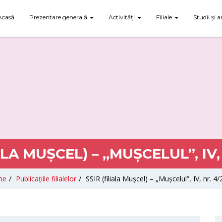
Acasă
Prezentare generală
Activități
Filiale
Studii și a
ALA MUȘCEL) – „MUȘCELUL”, IV,
me
/
Publicațiile filialelor
/
SSIR (filiala Mușcel) – „Mușcelul”, IV, nr. 4