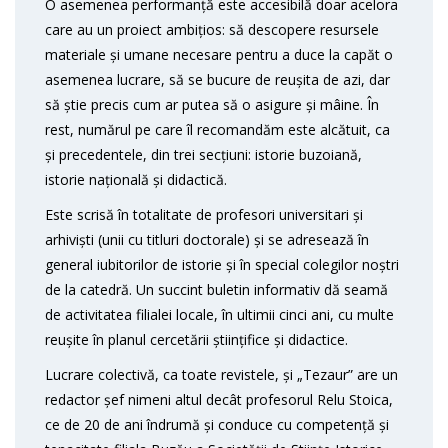
O asemenea performanță este accesibilă doar acelora
care au un proiect ambițios: să descopere resursele
materiale și umane necesare pentru a duce la capăt o
asemenea lucrare, să se bucure de reușita de azi, dar
să știe precis cum ar putea să o asigure și mâine. În
rest, numărul pe care îl recomandăm este alcătuit, ca
și precedentele, din trei secțiuni: istorie buzoiană,
istorie națională și didactică.
Este scrisă în totalitate de profesori universitari și
arhiviști (unii cu titluri doctorale) și se adresează în
general iubitorilor de istorie și în special colegilor noștri
de la catedră. Un succint buletin informativ dă seamă
de activitatea filialei locale, în ultimii cinci ani, cu multe
reușite în planul cercetării științifice și didactice.
Lucrare colectivă, ca toate revistele, și „Tezaur” are un
redactor șef nimeni altul decât profesorul Relu Stoica,
ce de 20 de ani îndrumă și conduce cu competență și