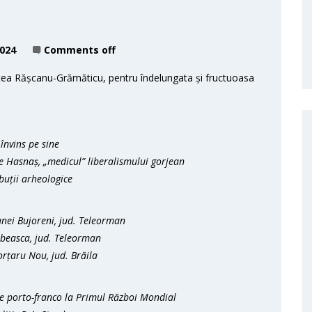
2024
Comments off
ea Rășcanu-Grămăticu, pentru îndelungata și fructuoasa
 învins pe sine
e Hasnaș, „medicul” liberalismului gorjean
uții arheologice
ei Bujoreni, jud. Teleorman
beasca, jud. Teleorman
rțaru Nou, jud. Brăila
de porto-franco la Primul Război Mondial