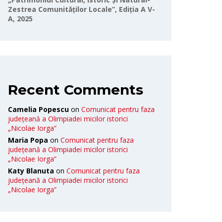
Zestrea Comunităților Locale”, Ediția A V-
A, 2025
Recent Comments
Camelia Popescu
on
Comunicat pentru faza
județeană a Olimpiadei micilor istorici
„Nicolae Iorga”
Maria Popa
on
Comunicat pentru faza
județeană a Olimpiadei micilor istorici
„Nicolae Iorga”
Katy Blanuta
on
Comunicat pentru faza
județeană a Olimpiadei micilor istorici
„Nicolae Iorga”