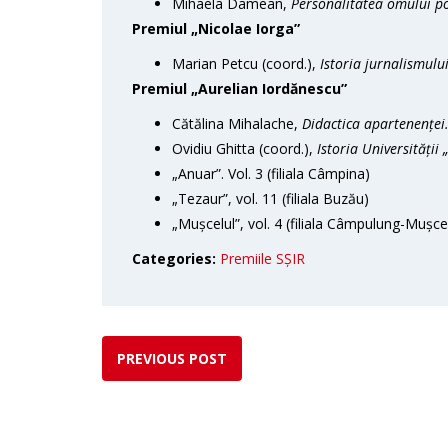
Mihaela Damean,
Personalitatea omului po
Premiul „Nicolae Iorga”
Marian Petcu (coord.),
Istoria jurnalismulu
Premiul „Aurelian Iordănescu”
Cătălina Mihalache,
Didactica apartenenței.
Ovidiu Ghitta (coord.),
Istoria Universității
„Anuar”. Vol. 3 (filiala Câmpina)
„Tezaur”, vol. 11 (filiala Buzău)
„Mușcelul”, vol. 4 (filiala Câmpulung-Mușce
Categories:
Premiile SȘIR
PREVIOUS POST