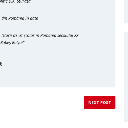
litic D.A. Sturdza
i din România în date
 Istorii de uz școlar în România secolului XX
 „Babeș-Bolyai”
l)
NEXT POST