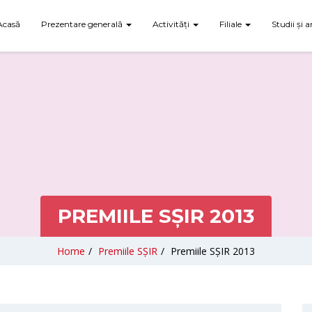
Acasă
Prezentare generală
Activități
Filiale
Studii și a
PREMIILE SȘIR 2013
Home
/
Premiile SȘIR
/
Premiile SȘIR 2013