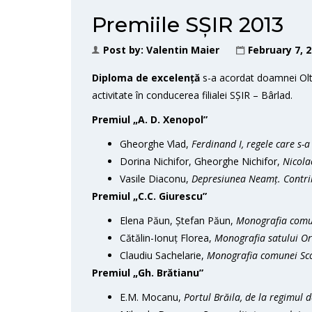
Premiile SȘIR 2013
Post by:
Valentin Maier
February 7, 
Diploma de excelență
s-a acordat doamnei Olt
activitate în conducerea filialei SȘIR – Bârlad.
Premiul „A. D. Xenopol”
Gheorghe Vlad,
Ferdinand I, regele care s-a
Dorina Nichifor, Gheorghe Nichifor,
Nicola
Vasile Diaconu,
Depresiunea Neamț. Contrib
Premiul „C.C. Giurescu”
Elena Păun, Ștefan Păun,
Monografia comun
Cătălin-Ionuț Florea,
Monografia satului Or
Claudiu Sachelarie,
Monografia comunei Sco
Premiul „Gh. Brătianu”
E.M. Mocanu,
Portul Brăila, de la regimul 