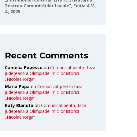
Zestrea Comunităților Locale”, Ediția A V-
A, 2025
Recent Comments
Camelia Popescu
on
Comunicat pentru faza
județeană a Olimpiadei micilor istorici
„Nicolae Iorga”
Maria Popa
on
Comunicat pentru faza
județeană a Olimpiadei micilor istorici
„Nicolae Iorga”
Katy Blanuta
on
Comunicat pentru faza
județeană a Olimpiadei micilor istorici
„Nicolae Iorga”