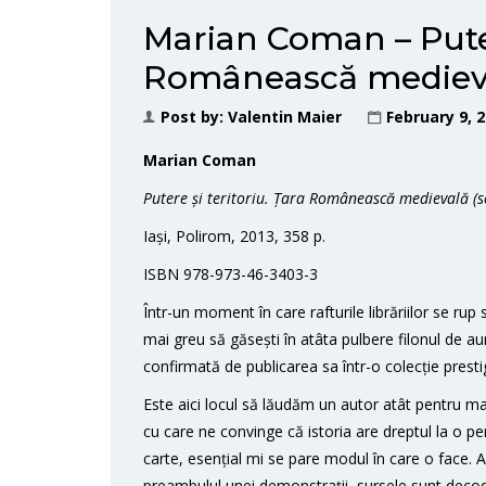
Marian Coman – Putere
Românească medieval
Post by:
Valentin Maier
February 9, 
Marian Coman
Putere și teritoriu. Țara Românească medievală (se
Iași, Polirom, 2013, 358 p.
ISBN 978-973-46-3403-3
Într-un moment în care rafturile librăriilor se rup 
mai greu să găsești în atâta pulbere filonul de au
confirmată de publicarea sa într-o colecție prest
Este aici locul să lăudăm un autor atât pentru m
cu care ne convinge că istoria are dreptul la o p
carte, esențial mi se pare modul în care o face. A
preambulul unei demonstrații, sursele sunt decod