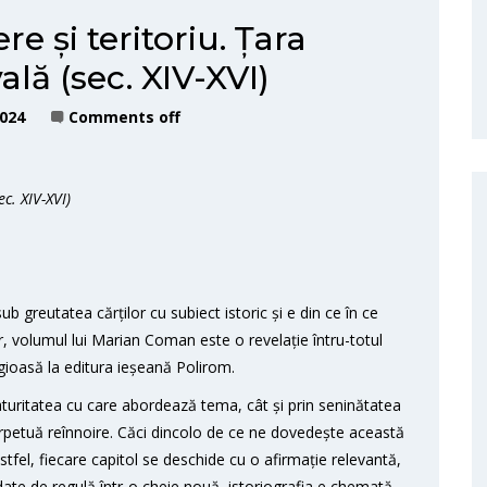
 și teritoriu. Țara
ă (sec. XIV-XVI)
2024
Comments off
c. XIV-XVI)
sub greutatea cărților cu subiect istoric și e din ce în ce
r, volumul lui Marian Coman este o revelație întru-totul
igioasă la editura ieșeană Polirom.
aturitatea cu care abordează tema, cât și prin seninătatea
erpetuă reînnoire. Căci dincolo de ce ne dovedește această
stfel, fiecare capitol se deschide cu o afirmație relevantă,
ate de regulă într-o cheie nouă, istoriografia e chemată