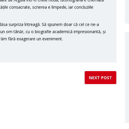
ile consacrate, scrierea e limpede, iar concluziile
lăsa surpriza întreagă. Să spunem doar că cel ce ne-a
te un om tânăr, cu o biografie academică impresionantă, și
erăm fără exagerare un eveniment.
NEXT POST