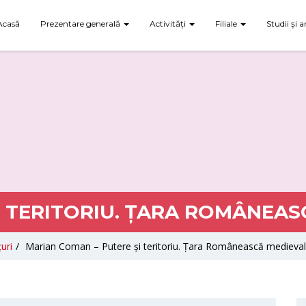
Acasă
Prezentare generală
Activități
Filiale
Studii și a
 TERITORIU. ȚARA ROMÂNEASCĂ
uri
/
Marian Coman – Putere și teritoriu. Țara Românească medievală