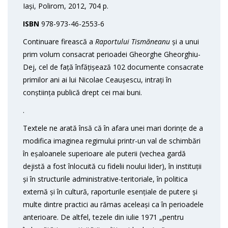
Iași, Polirom, 2012, 704 p.
ISBN
978-973-46-2553-6
Continuare firească a
Raportului Tismăneanu
și a unui
prim volum consacrat perioadei Gheorghe Gheorghiu-
Dej, cel de față înfățișează 102 documente consacrate
primilor ani ai lui Nicolae Ceaușescu, intrați în
conștiința publică drept cei mai buni.
.
Textele ne arată însă că în afara unei mari dorințe de a
modifica imaginea regimului printr-un val de schimbări
în eșaloanele superioare ale puterii (vechea gardă
dejistă a fost înlocuită cu fidelii noului lider), în instituții
și în structurile administrative-teritoriale, în politica
externă și în cultură, raporturile esențiale de putere și
multe dintre practici au rămas aceleași ca în perioadele
anterioare. De altfel, tezele din iulie 1971 „pentru