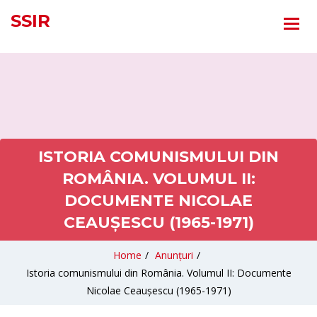
SSIR
ISTORIA COMUNISMULUI DIN
ROMÂNIA. VOLUMUL II:
DOCUMENTE NICOLAE
CEAUȘESCU (1965-1971)
Home
/
Anunțuri
/
Istoria comunismului din România. Volumul II: Documente
Nicolae Ceaușescu (1965-1971)