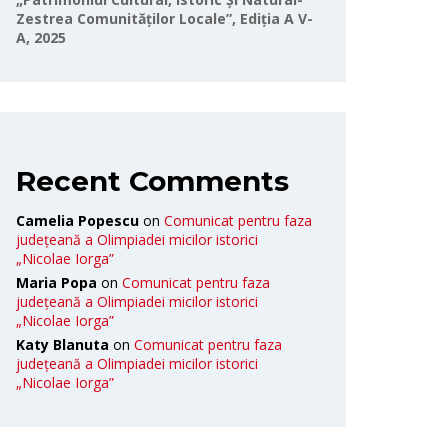
Zestrea Comunităților Locale”, Ediția A V-
A, 2025
Recent Comments
Camelia Popescu
on
Comunicat pentru faza
județeană a Olimpiadei micilor istorici
„Nicolae Iorga”
Maria Popa
on
Comunicat pentru faza
județeană a Olimpiadei micilor istorici
„Nicolae Iorga”
Katy Blanuta
on
Comunicat pentru faza
județeană a Olimpiadei micilor istorici
„Nicolae Iorga”