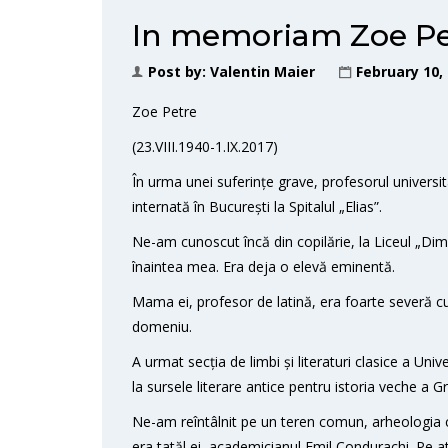
In memoriam Zoe Pe
Post by:
Valentin Maier
February 10,
Zoe Petre
(23.VIII.1940-1.IX.2017)
În urma unei suferințe grave, profesorul universit
internată în București la Spitalul „Elias”.
Ne-am cunoscut încă din copilărie, la Liceul „Dim
înaintea mea. Era deja o elevă eminentă.
Mama ei, profesor de latină, era foarte severă cu n
domeniu.
A urmat secția de limbi și literaturi clasice a Univ
la sursele literare antice pentru istoria veche a Gre
Ne-am reîntâlnit pe un teren comun, arheologia c
era tatăl ei, academicianul Emil Condurachi. Pe at