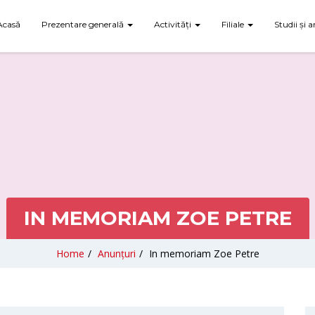
Acasă
Prezentare generală
Activități
Filiale
Studii și a
IN MEMORIAM ZOE PETRE
Home
/
Anunțuri
/
In memoriam Zoe Petre