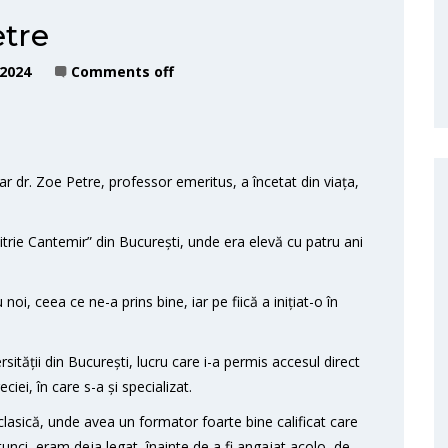
tre
 2024
Comments off
ar dr. Zoe Petre, professor emeritus, a încetat din viața,
itrie Cantemir” din București, unde era elevă cu patru ani
oi, ceea ce ne-a prins bine, iar pe fiică a inițiat-o în
ersității din București, lucru care i-a permis accesul direct
ciei, în care s-a și specializat.
lasică, unde avea un formator foarte bine calificat care
unci, eram deja legat, înainte de a fi angajat acolo, de