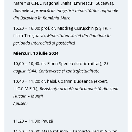
Mare ” și C.N. „ Național „Mihai Eminescu”, Suceava),
Dilemele și provocările integrării minoritățil
or naționale
din Bucovina în România Mare
15,20 – 16,00: prof. dr. Miodrag Ciurușchin (S.Ș.I.R. –
filiala Timișoara),
Minoritatea sârbă din România în
perioada interbelică și postbelică
Miercuri, 10 iulie 2024
10,00 – 10,40: dr. Florin Șperlea (istoric militar),
23
august 1944. Controverse și contrafactualitate
10,40 – 11,20: dr. habil. Cosmin Budeancă (expert,
I.I.C.C.M.E.R.),
Rezistența armată anticomunistă din zona
Huedin – Munții
Apuseni
11,20 – 11,30: Pauză
11,30 – 13,00: Masă rotundă –
Deconstruirea miturilor