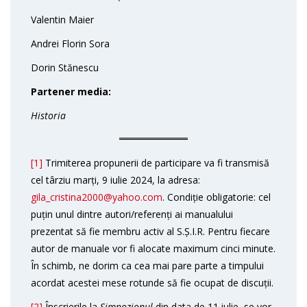
Valentin Maier
Andrei Florin Sora
Dorin Stănescu
Partener media:
Historia
[1]
Trimiterea propunerii de participare va fi transmisă
cel târziu marți, 9 iulie 2024, la adresa:
gila_cristina2000@yahoo.com
. Condiție obligatorie: cel
puțin unul dintre autori/referenți ai manualului
prezentat să fie membru activ al S.Ș.I.R. Pentru fiecare
autor de manuale vor fi alocate maximum cinci minute.
În schimb, ne dorim ca cea mai pare parte a timpului
acordat acestei mese rotunde să fie ocupat de discuții.
[2]
Înscrierile la
Simpozionul
din data de 11 iulie, se vor