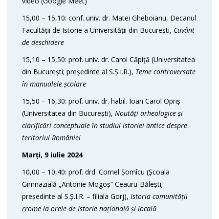
video (Google Meet)
15,00 – 15,10: conf. univ. dr. Matei Gheboianu, Decanul
Facultății de Istorie a Universității din București,
Cuvânt
de deschidere
15,10 – 15,50: prof. univ. dr. Carol Căpiţă (Universitatea
din București; președinte al S.Ș.I.R.),
Teme controversate
în manualele școlare
15,50 – 16,30: prof. univ. dr. habil. Ioan Carol Opriș
(Universitatea din București),
Noutăți arheologice și
clarificări conceptuale în studiul istoriei antice despre
teritoriul României
Marți, 9 iulie 2024
10,00 – 10,40: prof. drd. Cornel Șomîcu (Școala
Gimnazială „Antonie Mogoș” Ceauru-Bălești;
președinte al S.Ș.I.R. – filiala Gorj),
Istoria comunității
rrome la orele de Istorie națională și locală