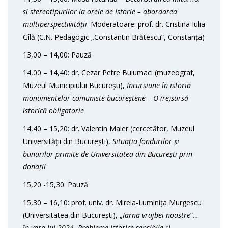
si stereotipurilor la orele de Istorie – abordarea
multiperspectivității
. Moderatoare: prof. dr. Cristina Iulia
Gîlă (C.N. Pedagogic „Constantin Brătescu”, Constanța)
13,00 – 14,00: Pauză
14,00 – 14,40: dr. Cezar Petre Buiumaci (muzeograf,
Muzeul Municipiului București),
Incursiune în istoria
monumentelor comuniste bucureștene – O (re)sursă
istorică obligatorie
14,40 – 15,20: dr. Valentin Maier (cercetător, Muzeul
Universității din București),
Situația fondurilor și
bunurilor primite de Universitatea din București prin
donații
15,20 -15,30: Pauză
15,30 – 16,10: prof. univ. dr. Mirela-Luminița Murgescu
(Universitatea din București), „
Iarna vrajbei noastre
”
…
în vara lui 2024. Probleme istorice sensibile și