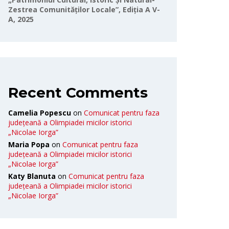
Zestrea Comunităților Locale”, Ediția A V-
A, 2025
Recent Comments
Camelia Popescu
on
Comunicat pentru faza
județeană a Olimpiadei micilor istorici
„Nicolae Iorga”
Maria Popa
on
Comunicat pentru faza
județeană a Olimpiadei micilor istorici
„Nicolae Iorga”
Katy Blanuta
on
Comunicat pentru faza
județeană a Olimpiadei micilor istorici
„Nicolae Iorga”