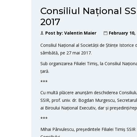
Consiliul Național SS
2017
Post by:
Valentin Maier
February 10,
Consiliul Național al Societății de Științe Istori
sâmbătă, pe 27 mai 2017.
Sub organizarea Filialei Timiș, la Consiliul Naționa
țară.
***
Cu multă plăcere anunțăm deschiderea Consiliului
SSIR, prof. univ. dr. Bogdan Murgescu, Secretaru
ai Biroului Național Executiv, dar și președinți/repr
***
Mihai Pârvulescu, președintele Filialei Timiș SSIR 
Consiliului