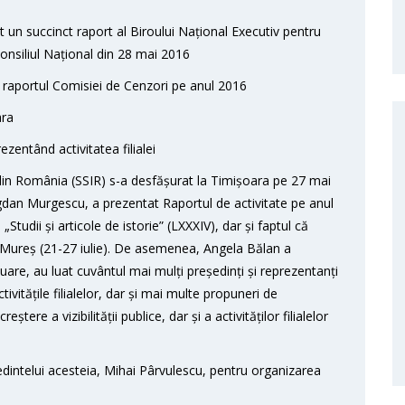
un succinct raport al Biroului Național Executiv pentru
Consiliul Național din 28 mai 2016
te raportul Comisiei de Cenzori pe anul 2016
ara
ezentând activitatea filialei
ce din România (SSIR) s-a desfășurat la Timișoara pe 27 mai
ogdan Murgescu, a prezentat Raportul de activitate pe anul
Studii și articole de istorie” (LXXXIV), dar și faptul că
 Mureș (21-27 iulie). De asemenea, Angela Bălan a
uare, au luat cuvântul mai mulți președinți și reprezentanți
tivitățile filialelor, dar și mai multe propuneri de
tere a vizibilității publice, dar și a activităților filialelor
ședintelui acesteia, Mihai Pârvulescu, pentru organizarea