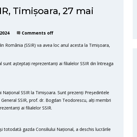
IR, Timișoara, 27 mai
 2024
Comments off
ce din România (SSIR) va avea loc anul acesta la Timișoara,
l sunt așteptați reprezentanți ai filialelor SSIR din întreaga
 Național SSIR la Timișoara. Sunt prezenți Președintele
l General SSIR, prof. dr. Bogdan Teodorescu, alți membri
ezentanți ai filialelor SSIR.
și totodată gazda Consiliului Național, a deschis lucrările