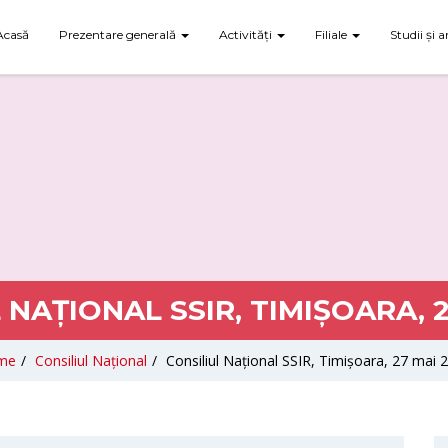
Acasă
Prezentare generală
Activități
Filiale
Studii și a
 NAȚIONAL SSIR, TIMIȘOARA, 2
me
/
Consiliul Național
/
Consiliul Național SSIR, Timișoara, 27 mai 