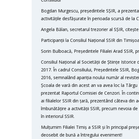
Bogdan Murgescu, președintele SȘIR, a prezentat 
activitățile desfășurate în perioada scursă de la 
Angela Bălan, secretarul trezorier al SȘIR, citeș
Participanții la Consiliul Național SSIR din Timișo
Sorin Bulboacă, Președintele Filialei Arad SSIR, pr
Consiliul Național al Societății de Științe Istori
2017. În cadrul Consiliului, Președintele SSIR, B
2016, semnalând apariția noului număr al revistei „
Școala de vară din acest an va avea loc la Târgu
prezentat Raportul Comisiei de Cenzori. În contin
ai filialelor SSIR din țară, prezentând câteva din ac
îmbunătățire a activității SSIR, precum nevoia de creș
în interiorul SSIR.
Mulțumim Filialei Timiș a SSIR și în principal pre
deosebit de bună a întregului eveniment!