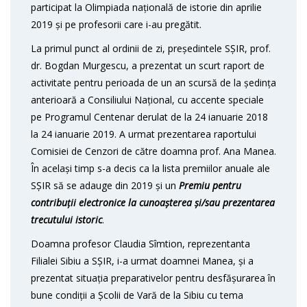
participat la Olimpiada națională de istorie din aprilie
2019 și pe profesorii care i-au pregătit.
La primul punct al ordinii de zi, președintele SȘIR, prof.
dr. Bogdan Murgescu, a prezentat un scurt raport de
activitate pentru perioada de un an scursă de la ședința
anterioară a Consiliului Național, cu accente speciale
pe Programul Centenar derulat de la 24 ianuarie 2018
la 24 ianuarie 2019. A urmat prezentarea raportului
Comisiei de Cenzori de către doamna prof. Ana Manea.
În același timp s-a decis ca la lista premiilor anuale ale
SȘIR să se adauge din 2019 și un
Premiu pentru
contribuții electronice la cunoașterea și/sau prezentarea
trecutului istoric
.
Doamna profesor Claudia Sîmtion, reprezentanta
Filialei Sibiu a SȘIR, i-a urmat doamnei Manea, și a
prezentat situația preparativelor pentru desfășurarea în
bune condiții a Școlii de Vară de la Sibiu cu tema