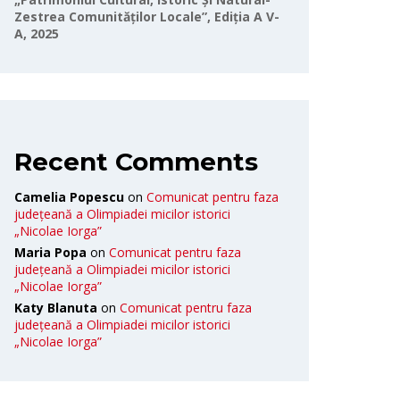
Zestrea Comunităților Locale”, Ediția A V-
A, 2025
Recent Comments
Camelia Popescu
on
Comunicat pentru faza
județeană a Olimpiadei micilor istorici
„Nicolae Iorga”
Maria Popa
on
Comunicat pentru faza
județeană a Olimpiadei micilor istorici
„Nicolae Iorga”
Katy Blanuta
on
Comunicat pentru faza
județeană a Olimpiadei micilor istorici
„Nicolae Iorga”