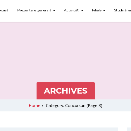
Acasă
Prezentare generală
Activități
Filiale
Studii și a
ARCHIVES
Home
/
Category: Concursuri
(Page 3)