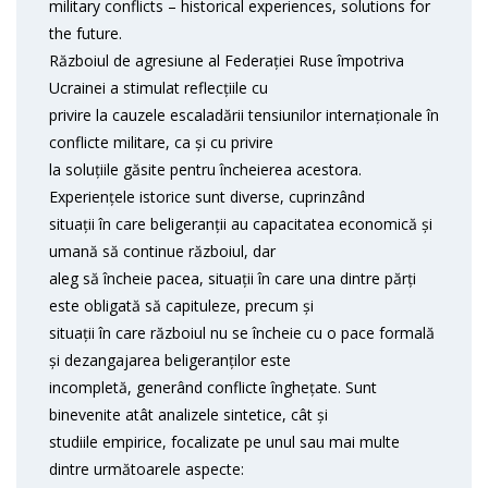
military conflicts – historical experiences, solutions for
the future.
Războiul de agresiune al Federației Ruse împotriva
Ucrainei a stimulat reflecțiile cu
privire la cauzele escaladării tensiunilor internaționale în
conflicte militare, ca și cu privire
la soluțiile găsite pentru încheierea acestora.
Experiențele istorice sunt diverse, cuprinzând
situații în care beligeranții au capacitatea economică și
umană să continue războiul, dar
aleg să încheie pacea, situații în care una dintre părți
este obligată să capituleze, precum și
situații în care războiul nu se încheie cu o pace formală
și dezangajarea beligeranților este
incompletă, generând conflicte înghețate. Sunt
binevenite atât analizele sintetice, cât și
studiile empirice, focalizate pe unul sau mai multe
dintre următoarele aspecte: