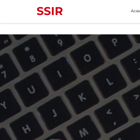
SSIR
Acas