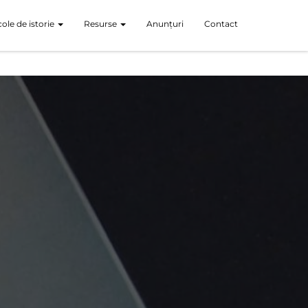
icole de istorie
Resurse
Anunțuri
Contact