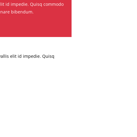
 elit id impedie. Quisq commodo
rnare bibendum.
allis elit id impedie. Quisq
interdum cursus. Nullam lacinia
ultrices est nec tellus finibus
acinia pretium nibh, vitae imperdiet
s justo id magna fringilla rutrum.