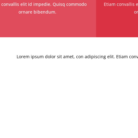
 convallis elit id impedie. Quisq commodo
Etiam convallis
ornare bibendum.
o
Lorem ipsum dolor sit amet, con adipiscing elit. Etiam conv
commodo ornare tortor Quiue bibendu m. magna vitae ex 
pretium nibh, vitae imperdiet lacus tempor sit amet. Donec 
facilisis. Nullam sodales justo id magna fringilla rutrum.l
lacus tempor sit amet. Donec ultrices est nec tellus. sodale