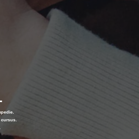
L
mpedie.
 cursus.
.