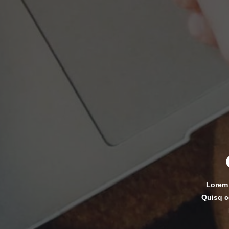
Lorem 
Quisq c