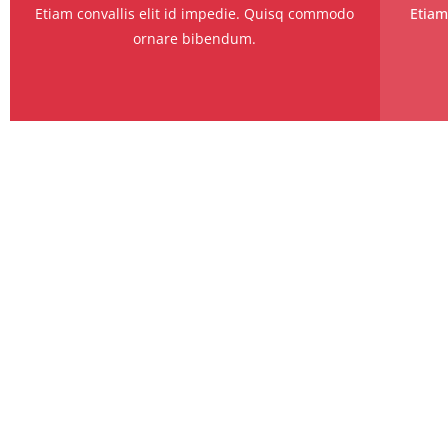
Etiam convallis elit id impedie. Quisq commodo
Etiam
ornare bibendum.
Why Computing?