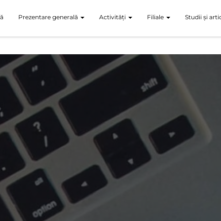
ă
Prezentare generală
Activități
Filiale
Studii și art